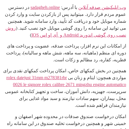
وب اپلیکیشن صدقه آنلاین
با آدرس:
sadagheh.online
در دسترس
عموم مردم قرار دارد. میتوانید پس از بازکردن سایت و وارد کردن
شماره موبایل خود و دریافت کد تأیید، وارد سامانه شوید. همچنین
می توانید این سامانه را روی گوشی موبایل خود نصب کنید. (
روش
نصب روی گوشی اندورید Android و آی او اس IOS
)
از امکانات این نرم افزار، پرداخت صدقه، عضویت و پرداخت های
دوره ای منظم (ماهیانه، سه ماهه، شش ماهه و سالیانه)، پرداخت
فطریه، کفاره، رد مظالم و زکات است.
همچنین در بخش کمکهای خاص، امکان پرداخت کمکهای نقدی برای
مواردی همچون: ایتام و زنان بی
rolex datejust 31mm m278381rbr
0026 le signore rolex calibre 2671 mingzhu engine automatico
سرپرست، جهیزیه، دانش آموزان، ساخت و تجهیز کتابخانه عمومی
محل، بیماران، سهم سادات نیازمند و سبد مواد غذایی برای
نیازمندان فراهم شده است.
امکان درخواست صندوق صدقات در محدوده شهر اصفهان و
خمینی شهر و همچنین درخواست تخلیه صندوق در این سامانه راه