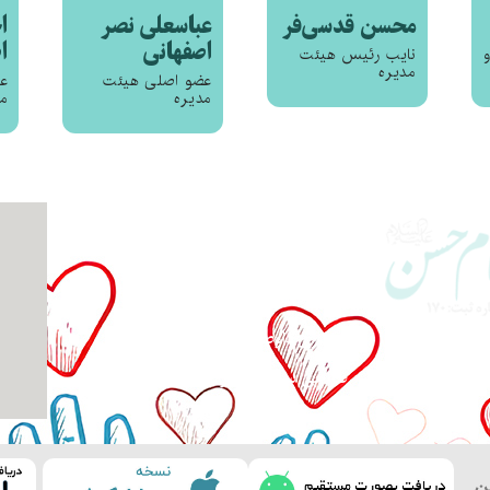
محسن قدسی‌فر
عباسعلی نصر
ا
اصفهانی
ا
نایب رئیس هیئت
مدیره
عضو اصلی هیئت
ع
مدیره
مد
گزارش فعالیت‌ها
اپلیکیشن صدقه آنلاین
شماره حساب ها
همکاری داوطلبانه
رپرست
طراحی سایت: کوثرگرافیک
ن