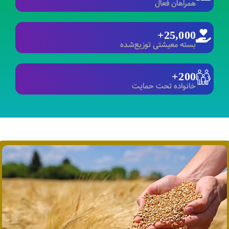
همراهان فعال
+
25,000
بسته معیشتی توزیع‌شده
+
200
خانواده تحت حمایت