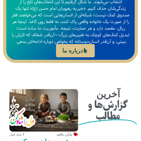
انتخاب می‌شوند. ما شکل گرفتیم تا این انتخاب‌های تلخ را از
زندگی‌شان حذف کنیم. «خیریه رهپویان امام حسن (ع)» تنها یک
صندوق کمک نیست؛ شبکه‌ای از انسان‌هایی است که می‌خواهند فقر
را از صورت یک خانواده واقعی پاک کنند، نه فقط روی کاغذ. اینجا هر
ریال، مقصد دارد و هر حمایت، نتیجه. مأموریت ما ساده است:
تبدیل کمک‌های کوچک به تغییرهای بزرگ—آن‌قدر شفاف که اثرش را
ببینی، و آن‌قدر انسان‌دوستانه که بخواهی دوباره ادامه‌اش بدهی.
درباره ما
آخرین
گزارش‌ها و
مطالب
پایان یافته
4 ماه قبل