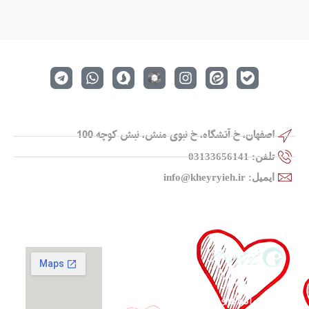
راه‌های
ارتباطی
اصفهان، خ آتشگاه، خ نبوی منش، نبش کوچه 100
تلفن: 03133656141
ایمیل: info@kheyryieh.ir
گزارش فعالیت‌ها
حمایت از
اپلیکیشن صدقه
آنلاین
خانواده‌های