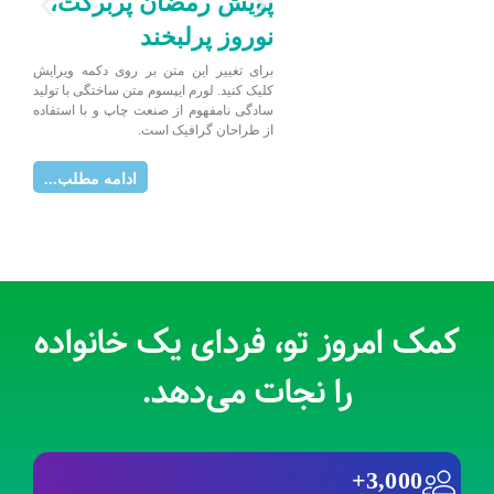
پویش رمضان پر‌برکت،
گز
نوروز پرلبخند
برا
کلی
برای تغییر این متن بر روی دکمه ویرایش
ساد
کلیک کنید. لورم ایپسوم متن ساختگی با تولید
از 
سادگی نامفهوم از صنعت چاپ و با استفاده
از طراحان گرافیک است.
ادامه مطلب...
کمک امروز تو، فردای یک خانواده
را نجات می‌دهد.
+
3,000