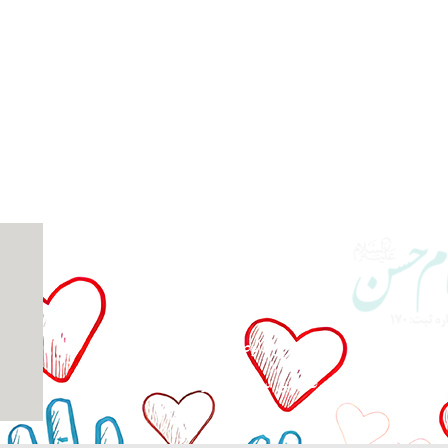
گزارش فعالیت‌ها
اپلیکیشن صدقه آنلاین
شماره حساب ها
همکاری داوطلبانه
رپرست
طراحی سایت: کوثرگرافیک