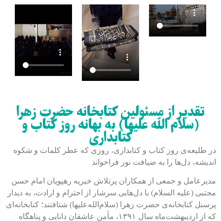
تقدیر از مسئولین کتابخانه حضرت زهرا
(سلام الله علیها) به بهانه روز کتاب و
کتابداری
در طلیعه‌ی روز کتاب و کتابداری، روزی که عطر کلمات و شکوه
اندیشه، دل‌ها را به ضیافت نور فراخواند
مدیرعامل و جمعی از همکاران پرتلاش خیریه رهپویان امام حسن
مجتبی (علیه السلام) با دل‌هایی سرشار از احترام و ارادت، به دیدار
پرسنل کتابخانه‌ی حضرت زهرا (سلام‌الله‌علیها) شتافتند؛ کتابخانه‌ای
که از اردیبهشت‌ماه سال ۱۳۹۱، مأمن عاشقان دانایی و پناهگاه