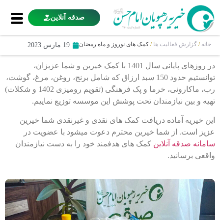
صدقه آنلاین
خانه
/
گزارش فعالیت ها
/
کمک های نوروز و ماه رمضان
19 مارس 2023
در روزهای پایانی سال 1401 با کمک خیرین و شما عزیزان،
توانستیم حدود 150 سبد ارزاق که شامل برنج، روغن، مرغ، گوشت،
رب، ماکارونی، خرما و پک فرهنگی (تقویم رومیزی 1402 و شکلات)
تهیه و بین نیازمندان تحت پوشش این موسسه توزیع نماییم.
این خیریه آماده دریافت کمک های نقدی و غیرنقدی شما خیرین
عزیز است. از شما خیرین محترم دعوت میشود با عضویت در
سامانه صدقه آنلاین
کمک های هدفمند خود را به دست نیازمندان
واقعی برسانید.