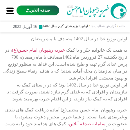
صدقه آنلاین
خانه
/
گزارش فعالیت ها
/
اولین توزیع غذای گرم سال 1402
16 آوریل 2023
اولین توزیع غذا در سال 1402 مصادف با ماه رمضان
به همت یک خانواده خیّر و با کمک
خیریه رهپویان امام حسن(ع)
، در
تاریخ یکشنبه 27 فروردین ماه 1402مصادف با ماه رمضان، 700
پرس غذای گرم تهیه و طبخ شده است. این غذاها به منظور توزیع
در میان نیازمندان محله آماده شدند؛ که با هدف ارتقاء سطح زندگی
و بهبود معیشت افراد انجام شد.
این اولین توزیع غذا در سال 1402 بود؛ که در راستای کمک به
نیازمندان و افرادی که به غذای گرم نیاز داشتند، صورت گرفت؛ تا
افرادی که به کمک نیاز دارند، از این اقدام خیریه بهره‌مند شوند.
خیریه رهپویان امام حسن مجتبی(ع) آماده دریافت کمک های نقدی
و غیرنقدی شما است. از شما خیرین محترم دعوت میشود، با
عضویت در
سامانه صدقه آنلاین
، کمک های هدفمند خود را به دست