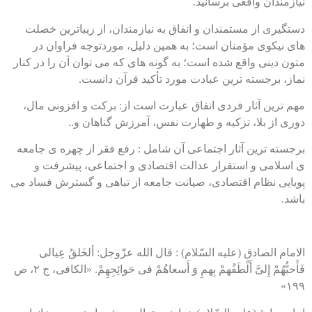
نیازمندان واقعی برسانید.
دستگیری از مستمندان و انفاق به نیازمندان، از زیباترین خصلت
های نیکوی مؤمنان است؛ به همین دلیل، موردتوجه فراوان در
متون دینی واقع شده است؛ به گونه های که می توان آن را در کنار
نماز، برجسته ترین عبادت مورد تأکید قرآن دانست.
مهم ترین آثار فردی انفاق عبارت است از: برکت و افزونی مال،
دوری از بلا، تزکیه و طهارت نفس، آمرزش گناهان و..
برجسته ترین آثار اجتماعی آن شامل : رفع فقر از چهره ی جامعه
ی اسلامی و استقرار عدالت اقتصادی و اجتماعی، پیشرفت و
پویایی نظام اقتصادی، صیانت جامعه از تباهی و گسترش فساد می
باشد.
الامام الصادق (علیه السّلام) : قال الله عزّوجل: ألخَلقُ عِِیالی
فَأَحبُّهُمْ إِلیَّ أَلْطَفُهمْ بِهمِ وَ أَسعاهُمْ فی حَوائِجِهِمْ. «الکافی، ج ۲، ص
۱۹۹»