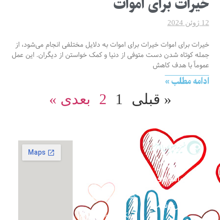
خیرات برای اموات
12 ژوئن 2024
خیرات برای اموات خیرات برای اموات به دلایل مختلفی انجام می‌شود، از
جمله کوتاه شدن دست متوفی از دنیا و کمک خواستن از دیگران. این عمل
عموماً با هدف کاهش
ادامه مطلب »
« قبلی
1
2
بعدی »
گزارش فعالیت‌ها
حمایت از
اپلیکیشن صدقه
آنلاین
خانواده‌های
نیازمند و
شماره حساب ها
بی‌سرپرست
همکاری داوطلبانه