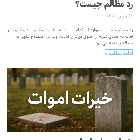
رد مظالم چیست؟
12 ژوئن 2024
رد مظالم چیست و موارد آن کدام است؟ تعریف رد مظالم «رد مظالم» در
لغت به معنای تبرئه از حقوق دیگران است، ولی در اصطلاح فقهی به
صدقه‌ای گفته می‌شود
ادامه مطلب »