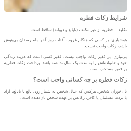
شرایط زکات فطره
تکلیف: فطریه از غیر مکلف (نابالغ و دیوانه) ساقط است.
هوشیاری: بر کسی که هنگام غروب آفتاب روز آخر ماه رمضان بی‌هوش
باشد، زکات واجب نیست.
بی‌نیازی: بر فقیر زکات واجب نیست، فقیر کسی است که هزینه زندگی
خود و خانواده‌اش را به مدت یک سال نداشته باشد. پرداخت زکات فطریه
بر فقیر مستحب است.
زکات فطره بر چه کسانی واجب است؟
نان‌خوران شخص: هرکس که عیال شخص به شمار رود، بالغ یا نابالغ، آزاد
یا برده، مسلمان یا کافر، زکاتش بر عهده شخص نان‌دهنده است.
مهمان: زکات فطریه مهمان بر عهده میزبان است، هرچند در این مسئله
اختلاف نظر وجود دارد.
مقدار فطریه و زمان پرداخت آن