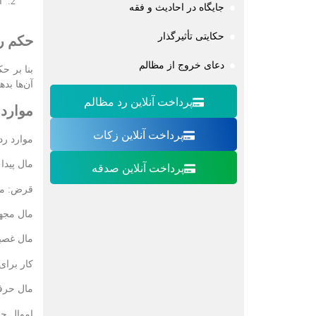
ان
جایگاه در احادیث و فقه
حکایتی تأثیرگذار
حکم ر
دعای خروج از مظالم
بنا بر ح
آن‌ها بده
پرداخت آنلاین رد مظالم
موارد 
پرداخت آنلاین زکات
موارد رد
مال پیدا
پرداخت آنلاین صدقه
قرض: مال
مال مجهو
مال غصبی
کار برای
مال حرفه
اموال جا