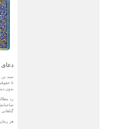
دعای 
سید بن ط
تا حقوقی
بدون دین
رد مظالم
صاحبانشا
گناهانی 
هر زمان 