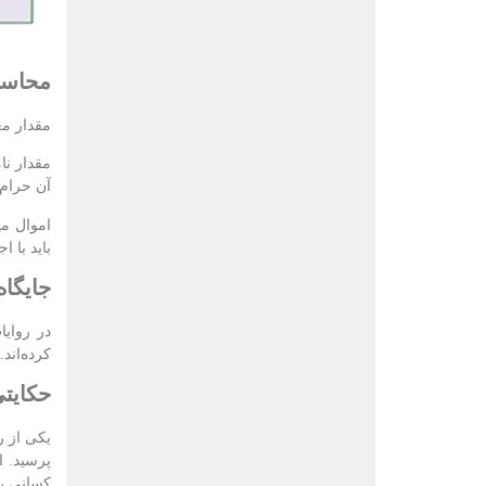
محاسب
مقدار مع
مقدار نا
آن حرام 
اموال می
باید با ا
جایگاه
در روای
کرده‌اند.
حکایتی
یکی از ر
پرسید. ا
کسانی را