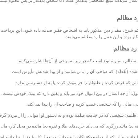
سان می‌داند مبلغ مشخصی بدهکار است اما شخص بدهکار برایش معلوم نیس
د مظالم
کم شرع، مقدار دین مذکور باید به اشخاص فقیر صدقه داده شود. این پرداخت
کار بوده و این عمل را رد مظالم می‌نامند.
رد مظالم
 مظالم بسیار متنوع است که در زیر به برخی از آن‌ها اشاره می‌کنیم:
 شده (لُقَطَة): که صاحب آن را نمی‌شناسد و از پیدا شدنش مأیوس است.
ی که قرض کرده و طلبکار را فراموش کرده یا به او دسترسی ندارد.
ل: آن‌چه انسان در بین اموال خود می‌یابد و یقین دارد که مِلک خودش نیست.
: مالی را که شخصی غصب کرده و صاحب آن را پیدا نمی‌کند.
 ظَلَمه: شخصی که در خدمت ظلمه بوده و به دستور او اموالی را از مردم گرفته
‌ای: مانند زرگری که می‌داند خرده‌های طلا و نقره بجا مانده در محل کار، مال
 مانده: مالی که از مراجعه‌کنندگان یا میهمانان در محل کار یا منزل جا ماند